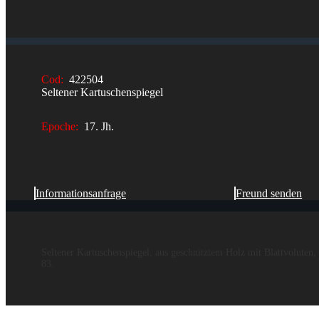
Cod:
422504
Seltener Kartuschenspiegel
Epoche:
17. Jh.
Informationsanfrage
Freund senden
Seltener Kartuschenspiegel, aus geschnitztem Holz mit Blattvoluten
83.