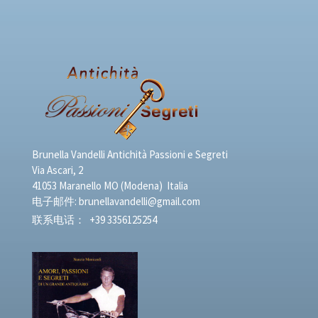
Brunella Vandelli Antichità Passioni e Segreti
Via Ascari, 2
41053 Maranello MO (Modena) Italia
电子邮件:
brunellavandelli@gmail.com
联系电话：
+39 3356125254