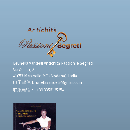
Brunella Vandelli Antichità Passioni e Segreti
Via Ascari, 2
41053 Maranello MO (Modena) Italia
电子邮件:
brunellavandelli@gmail.com
联系电话：
+39 3356125254