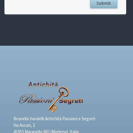
Brunella Vandelli Antichità Passioni e Segreti
Via Ascari, 2
41053 Maranello MO (Modena) Italia