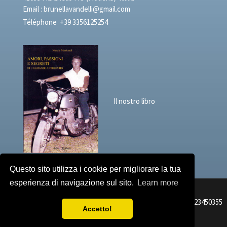
Email :
brunellavandelli@gmail.com
Téléphone
+39 3356125254
Il nostro libro
Questo sito utilizza i cookie per migliorare la tua
esperienza di navigazione sul sito.
Learn more
Brunella Vandelli Antichità Passioni e Segreti N° DE TVA 02723450355
Accetto!
Copyrights © 2017
Privacy policy