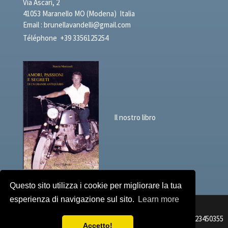
Via Ascari, 2
41053 Maranello MO (Modena) Italia
Email :
brunellavandelli@gmail.com
Téléphone
+39 3356125254
Il nostro libro
Questo sito utilizza i cookie per migliorare la tua
esperienza di navigazione sul sito.
Learn more
Brunella Vandelli Antichità Passioni e Segreti N° DE TVA 02723450355
Accetto!