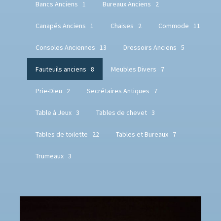
Bancs Anciens
1
Bureaux Anciens
2
Canapés Anciens
1
Chaises
2
Commode
11
Consoles Anciennes
13
Dressoirs Anciens
5
Fauteuils anciens
8
Meubles Divers
7
Prie-Dieu
2
Secrétaires Antiques
7
Table à Jeux
3
Tables de chevet
3
Tables de toilette
22
Tables et Bureaux
7
Trumeaux
3