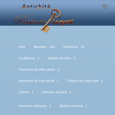
Tutti
Meubles
100
Peintures
19
Sculptures
3
Objets anciens
3
Peintures du XIXe siècle
2
Peintures du XXe siècle
1
Objets de collection
1
Cadres
1
Dessins anciens
1
Armoires Antiques
2
Bahuts Anciens
1