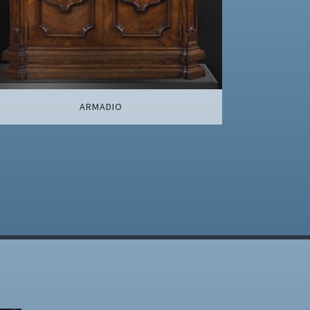
ARMADIO