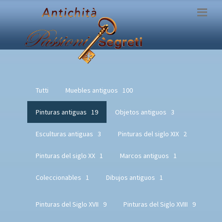
Tutti
Muebles antiguos
100
Pinturas antiguas
19
Objetos antiguos
3
Esculturas antiguas
3
Pinturas del siglo XIX
2
Pinturas del siglo XX
1
Marcos antiguos
1
Coleccionables
1
Dibujos antiguos
1
Pinturas del Siglo XVII
9
Pinturas del Siglo XVIII
9