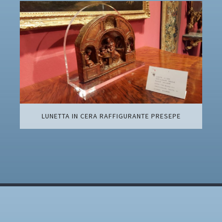
LUNETTA IN CERA RAFFIGURANTE PRESEPE