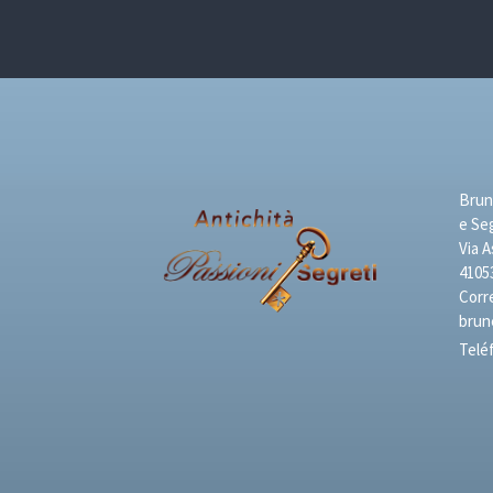
Brune
e Se
Via A
4105
Corr
brun
Telé