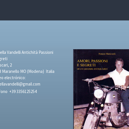
lla Vandelli Antichità Passioni
greti
scari, 2
3 Maranello MO (Modena) Italia
eo electrónico:
ellavandelli@gmail.com
fono
+39 3356125254